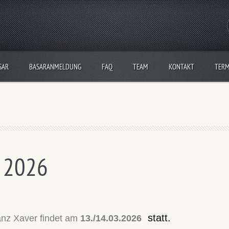
SAR
BASARANMELDUNG
FAQ
TEAM
KONTAKT
TERM
r 2026
statt.
anz Xaver findet am
13
./14
.03.2026